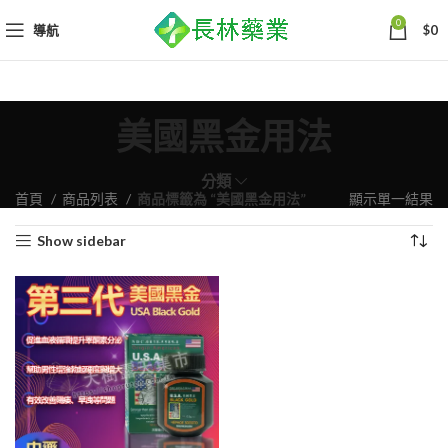
0
導航
$
0
美國黑金用法
分類
首頁
商品列表
商品標籤為 “美國黑金用法”
顯示單一結果
Show sidebar