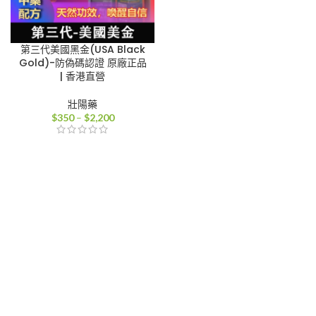
第三代美國黑金(USA Black
Gold)-防偽碼認證 原廠正品
| 香港直營
壯陽藥
價
$
350
–
$
2,200
格
範
圍：
$350
到
$2,200