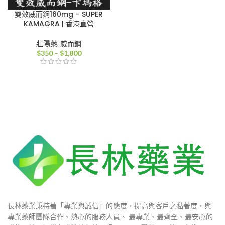
雙效威而鋼160mg – SUPER
KAMAGRA | 香港直營
壯陽藥
,
威而鋼
價
$
350
–
$
1,800
格
範
圍：
$350
到
$1,800
長林藥業秉持著「專業與誠信」的態度，提高與客戶之黏著度，與
專業藥師團隊合作、熱心的服務人員、 最專業、最齊全、最安心的