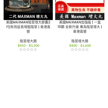
美國MAXMAN陰莖增大膠囊2
美國MAXMAN加強版 | 一盒
代|有效延長增粗陰莖 | 香港直
10顆 全新升級 專為陰莖增大 |
營
香港直營
陰莖增大類
陰莖增大類
價
價
$
450
–
$
3,200
$
400
–
$
1,600
格
格
範
範
圍：
圍：
$450
$400
到
到
$3,200
$1,600