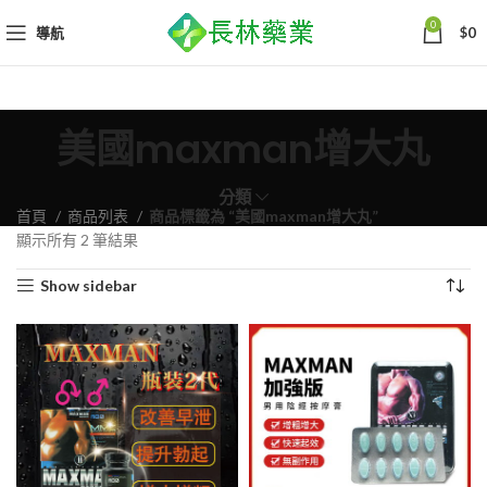
0
導航
$
0
美國maxman增大丸
分類
首頁
商品列表
商品標籤為 “美國maxman增大丸”
依
顯示所有 2 筆結果
熱
Show sidebar
銷
度
排
序