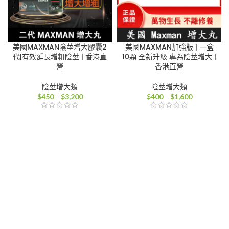
美國MAXMAN陰莖增大膠囊2
美國MAXMAN加強版 | 一盒
代|有效延長增粗陰莖 | 香港直
10顆 全新升級 專為陰莖增大 |
營
香港直營
陰莖增大類
陰莖增大類
價
價
$
450
–
$
3,200
$
400
–
$
1,600
格
格
範
範
圍：
圍：
$450
$400
到
到
$3,200
$1,600