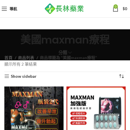
0
導航
$
0
美國maxman療程
分類
首頁
商品列表
商品標籤為 “美國maxman療程”
依
顯示所有 2 筆結果
熱
Show sidebar
銷
度
排
序