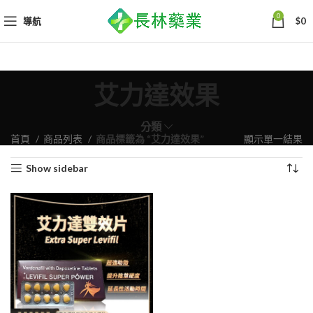
0
導航
$
0
艾力達效果
分類
首頁
商品列表
商品標籤為 “艾力達效果”
顯示單一結果
Show sidebar