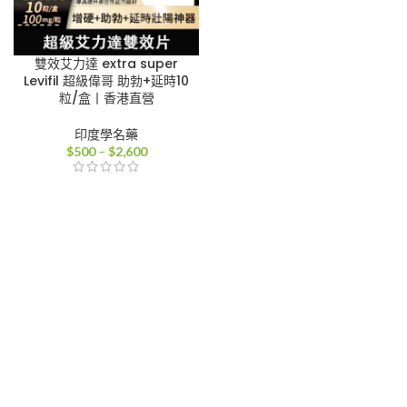
雙效艾力達 extra super
Levifil 超級偉哥 助勃+延時10
粒/盒丨香港直營
印度學名藥
價
$
500
–
$
2,600
格
範
圍：
$500
到
$2,600