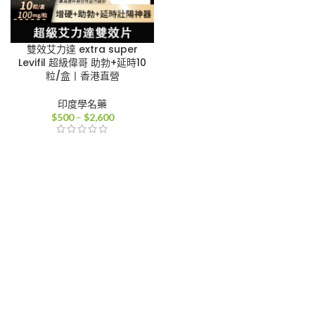
雙效艾力達 extra super
Levifil 超級偉哥 助勃+延時10
粒/盒丨香港直營
印度學名藥
價
$
500
–
$
2,600
格
範
圍：
$500
到
$2,600