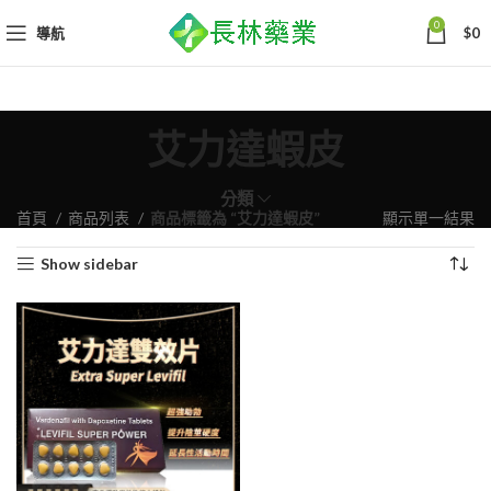
0
導航
$
0
艾力達蝦皮
分類
首頁
商品列表
商品標籤為 “艾力達蝦皮”
顯示單一結果
Show sidebar