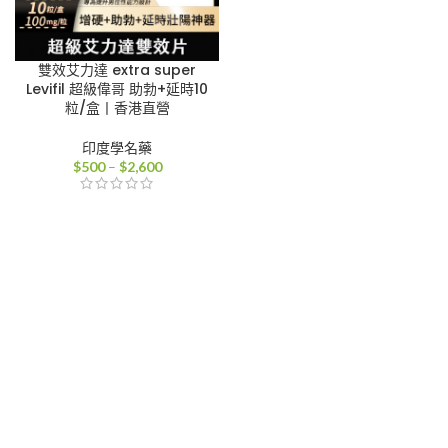
雙效艾力達 extra super
Levifil 超級偉哥 助勃+延時10
粒/盒丨香港直營
印度學名藥
價
$
500
–
$
2,600
格
範
圍：
$500
到
$2,600