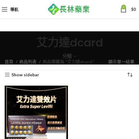
0
導航
$
0
艾力達dcard
分類
首頁
商品列表
商品標籤為 “艾力達dcard”
顯示單一結果
Show sidebar