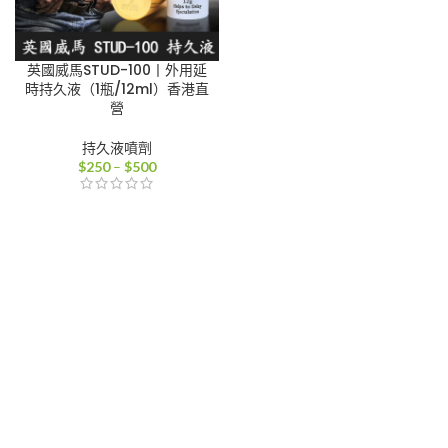
英國威馬STUD-100丨外用延
時持久液（1瓶/12ml）香港直
營
持久液噴劑
價
$
250
–
$
500
格
範
圍：
$250
到
$500