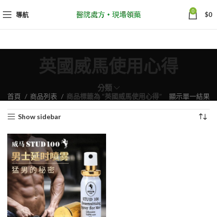
0
導航
$
0
英國威馬使用心得
分類
首頁
商品列表
商品標籤為 “英國威馬使用心得”
顯示單一結果
Show sidebar