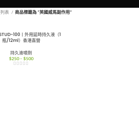
品列表
商品標籤為 “英國威馬副作用”
TUD-100丨外用延時持久液（1
瓶/12ml）香港直營
持久液噴劑
價
$
250
–
$
500
格
範
圍：
$250
到
$500