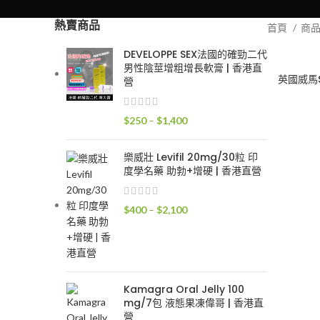
熱賣商品
首頁
商
DEVELOPPE SEX法國的確勁二代
男性陰莖增粗增長軟膏 | 香港直
英國威馬S
營
價
$
250
–
$
1,400
格
範
樂威壯 Levifil 20mg/30粒 印
圍：
度學名藥 助勃+增硬 | 香港直營
$250
到
價
$
400
–
$
2,100
$1,400
格
範
圍：
$400
到
Kamagra Oral Jelly 100
mg/7包 液態果凍偉哥 | 香港直
$2,100
營