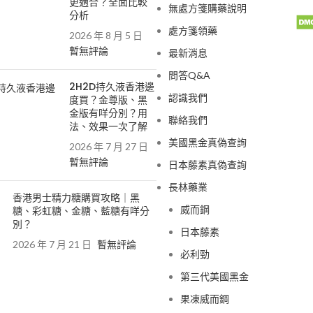
更適合？全面比較
無處方箋購藥說明
分析
處方箋領藥
2026 年 8 月 5 日
暫無評論
最新消息
問答Q&A
2H2D持久液香港邊
認識我們
度買？金尊版、黑
金版有咩分別？用
聯絡我們
法、效果一次了解
美國黑金真偽查詢
2026 年 7 月 27 日
暫無評論
日本藤素真偽查詢
長林藥業
香港男士精力糖購買攻略｜黑
威而鋼
糖、彩虹糖、金糖、藍糖有咩分
別？
日本藤素
2026 年 7 月 21 日
暫無評論
必利勁
第三代美國黑金
果凍威而鋼