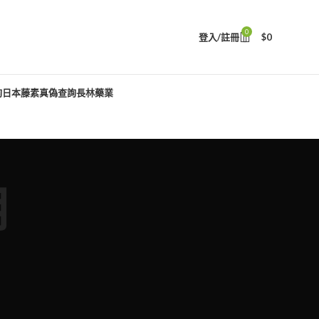
0
登入/註冊
$
0
詢
日本藤素真偽查詢
長林藥業
用