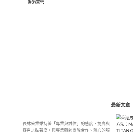
圍：
$400
到
$2,000
最新文章
長林藥業秉持著「專業與誠信」的態度，提高與
客戶之黏著度，與專業藥師團隊合作、熱心的服