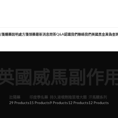
方箋購藥說明
處方箋領藥
最新消息
問答Q&A
認識我們
聯絡我們
美國黑金真偽查
英國威馬副作
壯陽藥
印度學名藥
持久液噴劑
陰莖增大類
汗馬糖系列
29 Products
15 Products
9 Products
12 Products
12 Products