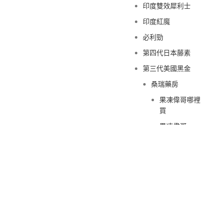
印度雙效犀利士
印度紅魔
必利勁
第四代日本藤素
第三代美國黑金
桑瑞藥房
果凍偉哥哪裡
買
果凍偉哥
新義安藥房
果凍偉哥哪裡
買
果凍偉哥