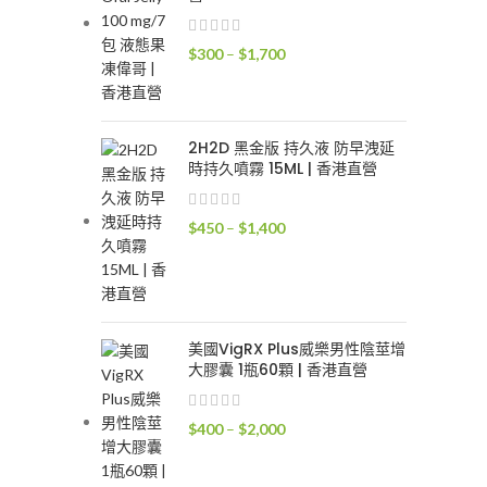
價
$
300
–
$
1,700
格
範
圍：
2H2D 黑金版 持久液 防早洩延
$300
時持久噴霧 15ML | 香港直營
到
$1,700
價
$
450
–
$
1,400
格
範
圍：
$450
到
美國VigRX Plus威樂男性陰莖增
大膠囊 1瓶60顆 | 香港直營
$1,400
價
$
400
–
$
2,000
格
範