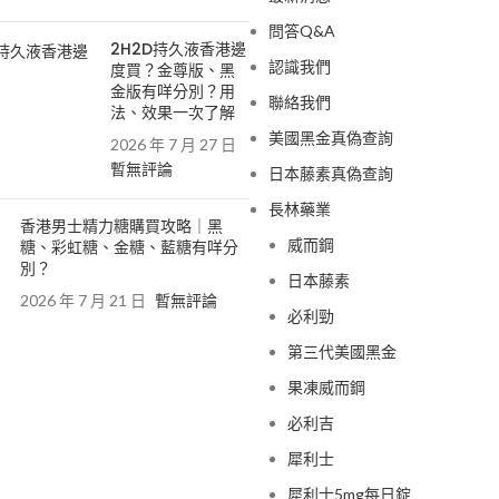
問答Q&A
2H2D持久液香港邊
認識我們
度買？金尊版、黑
金版有咩分別？用
聯絡我們
法、效果一次了解
美國黑金真偽查詢
2026 年 7 月 27 日
暫無評論
日本藤素真偽查詢
長林藥業
香港男士精力糖購買攻略｜黑
威而鋼
糖、彩虹糖、金糖、藍糖有咩分
別？
日本藤素
2026 年 7 月 21 日
暫無評論
必利勁
第三代美國黑金
果凍威而鋼
必利吉
犀利士
犀利士5mg每日錠