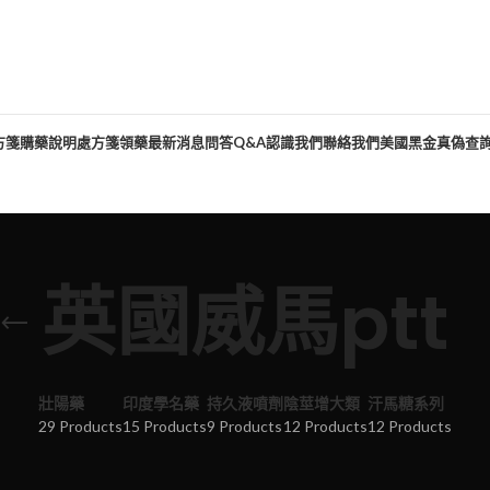
方箋購藥說明
處方箋領藥
最新消息
問答Q&A
認識我們
聯絡我們
美國黑金真偽查
英國威馬ptt
壯陽藥
印度學名藥
持久液噴劑
陰莖增大類
汗馬糖系列
29 Products
15 Products
9 Products
12 Products
12 Products