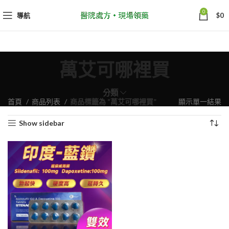
0
導航
$
0
萬艾可哪裡買
分類
首頁
商品列表
商品標籤為 “萬艾可哪裡買”
顯示單一結果
Show sidebar