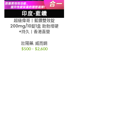
超級偉哥丨藍鑽雙效錠
200mg/10錠1盒 助勃增硬
+持久丨香港直營
壯陽藥
,
威而鋼
價
$
500
–
$
2,600
格
範
圍：
$500
到
$2,600