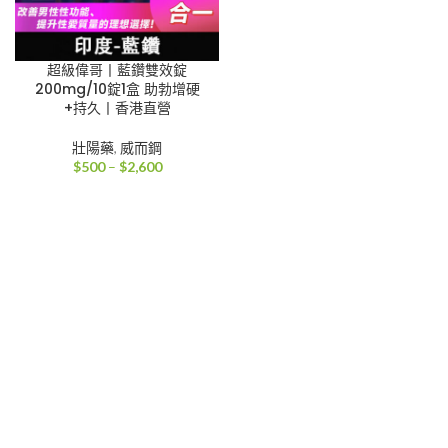
超級偉哥丨藍鑽雙效錠
200mg/10錠1盒 助勃增硬
+持久丨香港直營
壯陽藥
,
威而鋼
價
$
500
–
$
2,600
格
範
圍：
$500
到
$2,600