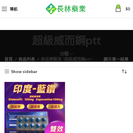
0
導航
$
0
超級威而鋼ptt
分類
首頁
商品列表
商品標籤為 “超級威而鋼ptt”
顯示單一結果
Show sidebar