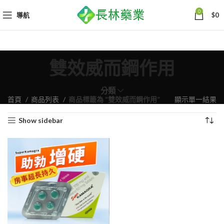
0
導航
$
0
雙效威而鋼作用
分類
首頁
商品列表
商品標籤為 “雙效威而鋼作用”
顯示單一結果
Show sidebar