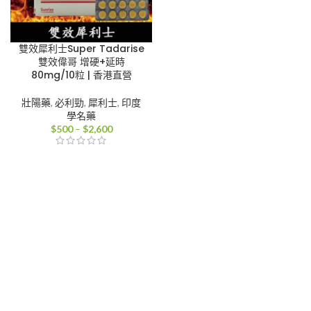
雙效犀利士Super Tadarise
雙效偉哥 增硬+延時
80mg/10粒 | 香港直營
壯陽藥
,
必利勁
,
犀利士
,
印度
學名藥
價
$
500
–
$
2,600
格
範
圍：
$500
到
$2,600