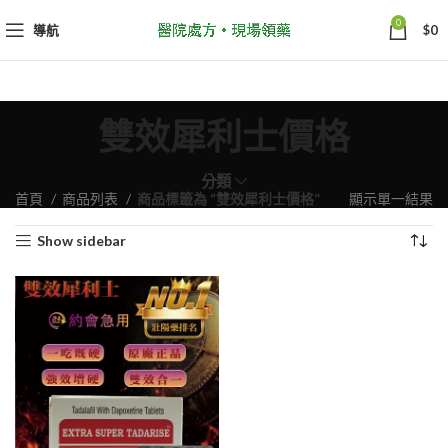
0
導航
$
0
雙效犀利士價格
分類
首頁
商品列表
商品標籤為 “雙效犀利士價格”
顯示單一結果
Show sidebar