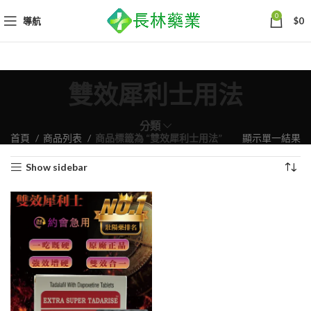
0
導航
$
0
雙效犀利士用法
分類
首頁
商品列表
商品標籤為 “雙效犀利士用法”
顯示單一結果
Show sidebar