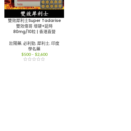
雙效犀利士Super Tadarise
雙效偉哥 增硬+延時
80mg/10粒 | 香港直營
壯陽藥
,
必利勁
,
犀利士
,
印度
學名藥
價
$
500
–
$
2,600
格
範
圍：
$500
到
$2,600