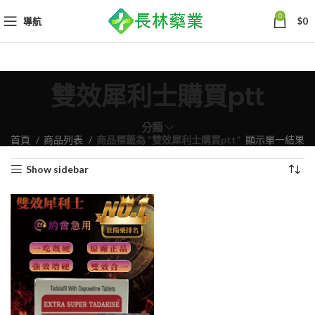
0
導航
$
0
雙效犀利士購買ptt
分類
首頁
商品列表
商品標籤為 “雙效犀利士購買ptt”
顯示單一結果
Show sidebar