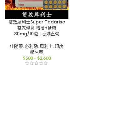
雙效犀利士Super Tadarise
雙效偉哥 增硬+延時
80mg/10粒 | 香港直營
壯陽藥
,
必利勁
,
犀利士
,
印度
學名藥
價
$
500
–
$
2,600
格
範
圍：
$500
到
$2,600