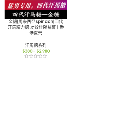
金糖|馬來西亞spinach|四代
汗馬精力糖 功效壯陽補腎 | 香
港直營
汗馬糖系列
價
$
380
–
$
2,980
格
範
圍：
$380
到
$2,980