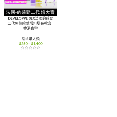
DEVELOPPE SEX法國的確勁
二代男性陰莖增粗增長軟膏 |
香港直營
陰莖增大類
價
$
250
–
$
1,400
格
範
圍：
$250
到
$1,400