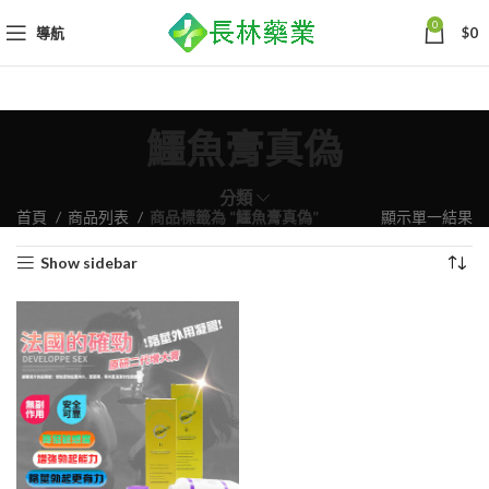
0
導航
$
0
鱷魚膏真偽
分類
首頁
商品列表
商品標籤為 “鱷魚膏真偽”
顯示單一結果
Show sidebar