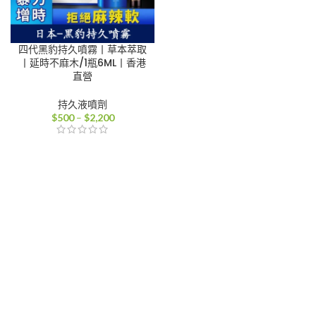
四代黑豹持久噴霧丨草本萃取
丨延時不麻木/1瓶6ML丨香港
直營
持久液噴劑
價
$
500
–
$
2,200
格
範
圍：
$500
到
$2,200