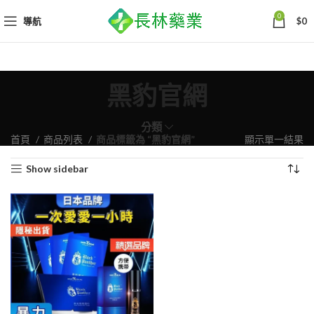
0
導航
$
0
黑豹官網
分類
首頁
商品列表
商品標籤為 “黑豹官網”
顯示單一結果
Show sidebar