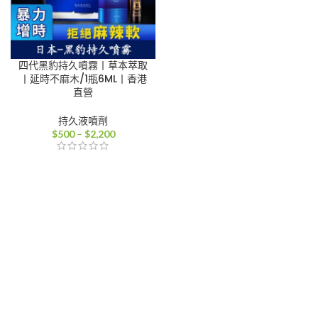
四代黑豹持久噴霧丨草本萃取
丨延時不麻木/1瓶6ML丨香港
直營
持久液噴劑
價
$
500
–
$
2,200
格
範
圍：
$500
到
$2,200