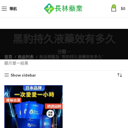
0
導航
$
0
黑豹持久液藥效有多久
分類
首頁
商品列表
商品標籤為 “黑豹持久液藥效有多久”
顯示單一結果
Show sidebar