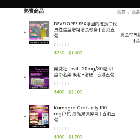
熱賣商品
首頁
商
DEVELOPPE SEX法國的確勁二代
男性陰莖增粗增長軟膏 | 香港直
黃金悍馬糖 
營
代
價
$
250
–
$
1,400
格
範
樂威壯 Levifil 20mg/30粒 印
圍：
度學名藥 助勃+增硬 | 香港直營
$250
到
價
$
400
–
$
2,100
$1,400
格
範
Kamagra Oral Jelly 100
圍：
mg/7包 液態果凍偉哥 | 香港直
$400
營
到
$2,100
價
$
300
–
$
1,700