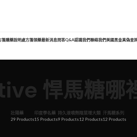
方箋購藥說明
處方箋領藥
最新消息
問答Q&A
認識我們
聯絡我們
美國黑金真偽查
ctive 悍馬糖哪
壯陽藥
印度學名藥
持久液噴劑
陰莖增大類
汗馬糖系列
29 Products
15 Products
9 Products
12 Products
12 Products