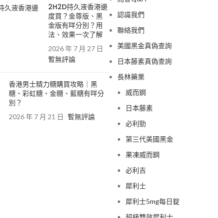
2H2D持久液香港邊
認識我們
度買？金尊版、黑
金版有咩分別？用
聯絡我們
法、效果一次了解
美國黑金真偽查詢
2026 年 7 月 27 日
暫無評論
日本藤素真偽查詢
長林藥業
香港男士精力糖購買攻略｜黑
威而鋼
糖、彩虹糖、金糖、藍糖有咩分
別？
日本藤素
2026 年 7 月 21 日
暫無評論
必利勁
第三代美國黑金
果凍威而鋼
必利吉
犀利士
犀利士5mg每日錠
超級雙效犀利士