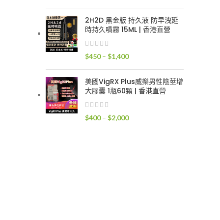
格
範
2H2D 黑金版 持久液 防早洩延
圍：
時持久噴霧 15ML | 香港直營
$300
到
價
$
450
–
$
1,400
$1,700
格
範
美國VigRX Plus威樂男性陰莖增
圍：
大膠囊 1瓶60顆 | 香港直營
$450
到
價
$
400
–
$
2,000
$1,400
格
範
圍：
$400
到
$2,000