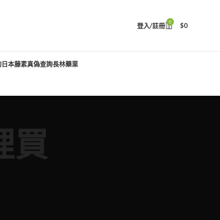
0
登入/註冊
$
0
詢
日本藤素真偽查詢
長林藥業
裡買