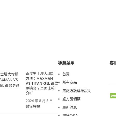
導航菜單
客服
香港男士增大增粗
首頁
方法：MAXMAN
所有商品
VS TITAN GEL 邊款
更適合？全面比較
無處方箋購藥說明
分析
處方箋領藥
2026 年 8 月 5 日
暫無評論
最新消息
問答Q&A