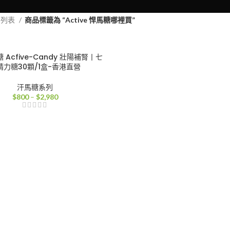
品列表
商品標籤為 “Active 悍馬糖哪裡買”
Acfive-Candy 壯陽補腎丨七
精力糖30顆/1盒-香港直營
汗馬糖系列
價
$
800
–
$
2,980
格
範
圍：
$800
到
$2,980