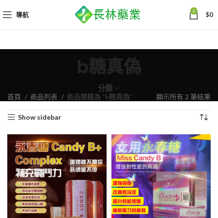
0
導航
$
0
b糖真偽
分類
依
首頁
商品列表
商品標籤為 “b糖真偽”
顯示所有 2 筆結果
熱
Show sidebar
銷
度
排
序