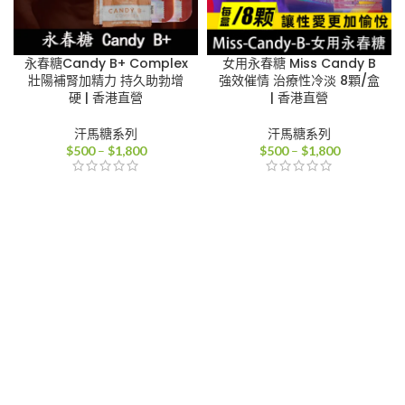
永春糖Candy B+ Complex
女用永春糖 Miss Candy B
壯陽補腎加精力 持久助勃增
強效催情 治療性冷淡 8顆/盒
硬 | 香港直營
| 香港直營
汗馬糖系列
汗馬糖系列
價
價
$
500
–
$
1,800
$
500
–
$
1,800
格
格
範
範
圍：
圍：
$500
$500
到
到
$1,800
$1,800