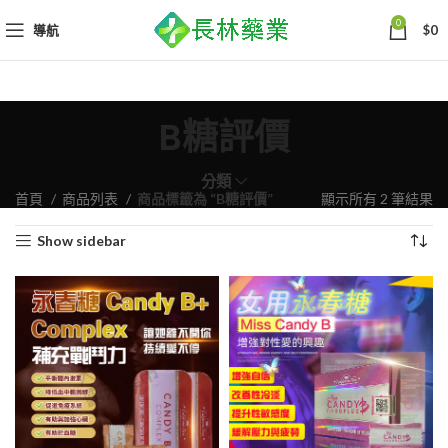
0
導航
$
0
B糖評價
分類
依
首頁
商品列表
商品標籤為 “B糖評價”
顯示所有 2 筆結果
熱
Show sidebar
銷
度
排
序