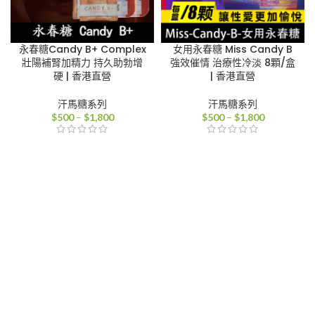
永春糖Candy B+ Complex
女用永春糖 Miss Candy B
壯陽補腎加精力 持久助勃增
強效催情 治療性冷淡 8顆/盒
硬 | 香港直營
| 香港直營
汗馬糖系列
汗馬糖系列
價
價
$
500
–
$
1,800
$
500
–
$
1,800
格
格
範
範
圍：
圍：
$500
$500
到
到
$1,800
$1,800