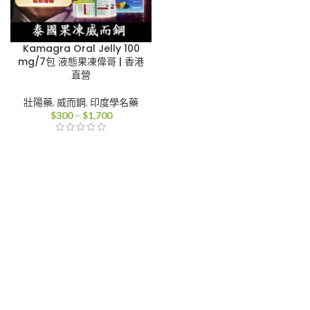
Kamagra Oral Jelly 100
mg/7包 液態果凍偉哥 | 香港
直營
壯陽藥
,
威而鋼
,
印度學名藥
價
$
300
–
$
1,700
格
範
圍：
$300
到
$1,700