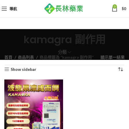
0
導航
$
0
kamagra 副作用
分類
首頁
商品列表
商品標籤為 “kamagra 副作用”
顯示單一結果
Show sidebar