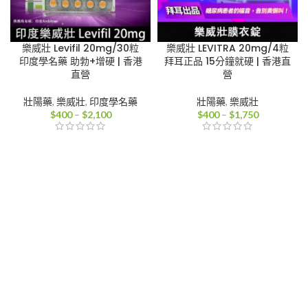
樂威壯 Levifil 20mg/30粒
樂威壯 LEVITRA 20mg/4粒
印度學名藥 助勃+增硬 | 香港
拜耳正品 15分鐘就硬 | 香港直
直營
營
壯陽藥
,
樂威壯
,
印度學名藥
壯陽藥
,
樂威壯
價
價
$
400
–
$
2,100
$
400
–
$
1,750
格
格
範
範
圍：
圍：
$400
$400
到
到
$2,100
$1,750