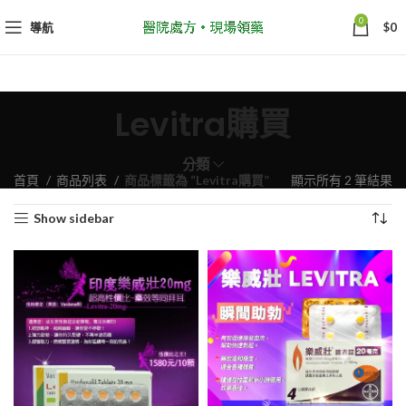
0
導航
$
0
Levitra購買
分類
依
首頁
商品列表
商品標籤為 “Levitra購買”
顯示所有 2 筆結果
熱
Show sidebar
銷
度
排
序