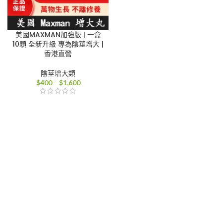
美國MAXMAN加強版 | 一盒
10顆 全新升級 專為陰莖增大 |
香港直營
陰莖增大類
價
$
400
–
$
1,600
格
範
圍：
$400
到
$1,600