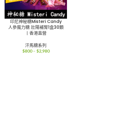
印尼神秘糖Misteri Candy
人參魔力糖 壯陽補腎1盒30顆
丨香港直營
汗馬糖系列
價
$
800
–
$
2,980
格
範
圍：
$800
到
$2,980