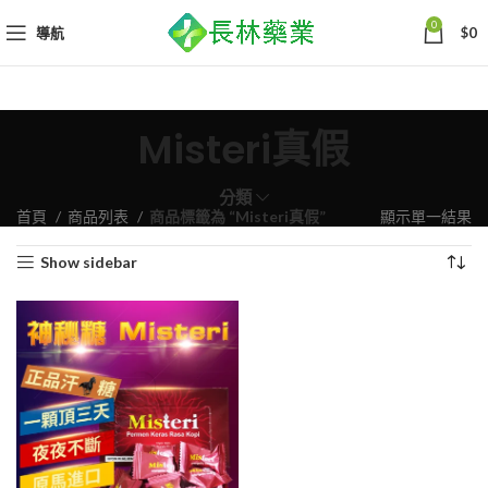
0
導航
$
0
Misteri真假
分類
首頁
商品列表
商品標籤為 “Misteri真假”
顯示單一結果
Show sidebar