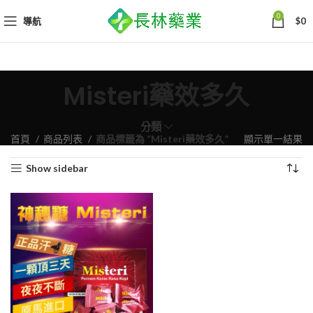
0
導航
$
0
Misteri藥效多久
分類
首頁
商品列表
商品標籤為 “Misteri藥效多久”
顯示單一結果
Show sidebar