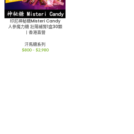
印尼神秘糖Misteri Candy
人參魔力糖 壯陽補腎1盒30顆
丨香港直營
汗馬糖系列
價
$
800
–
$
2,980
格
範
圍：
$800
到
$2,980