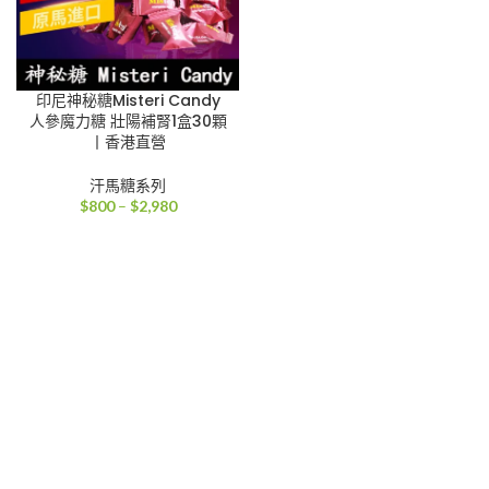
印尼神秘糖Misteri Candy
人參魔力糖 壯陽補腎1盒30顆
丨香港直營
汗馬糖系列
價
$
800
–
$
2,980
格
範
圍：
$800
到
$2,980