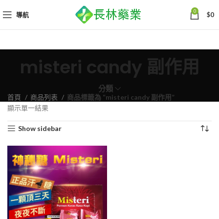
0
導航
$
0
misteri candy 副作用
分類
首頁
商品列表
商品標籤為 “misteri candy 副作用”
顯示單一結果
Show sidebar