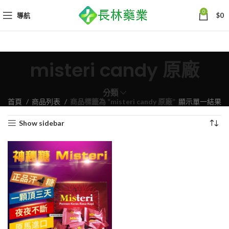
0
導航
$
0
misteri candy 原廠
分類
首頁
商品列表
商品標籤為 “misteri candy 原廠”
顯示單一結果
Show sidebar