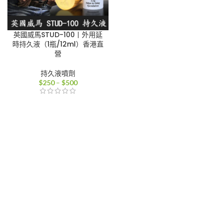
英國威馬STUD-100丨外用延
時持久液（1瓶/12ml）香港直
營
持久液噴劑
價
$
250
–
$
500
格
範
圍：
$250
到
$500