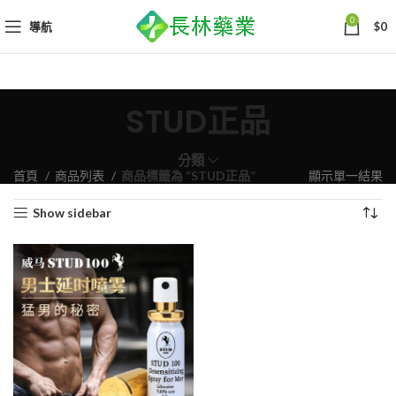
0
導航
$
0
STUD正品
分類
首頁
商品列表
商品標籤為 “STUD正品”
顯示單一結果
Show sidebar