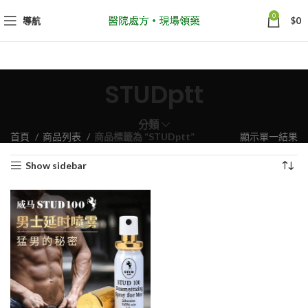
0
導航
$
0
STUDptt
分類
首頁
商品列表
商品標籤為 “STUDptt”
顯示單一結果
Show sidebar