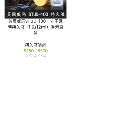
英國威馬STUD-100丨外用延
時持久液（1瓶/12ml）香港直
營
持久液噴劑
價
$
250
–
$
500
格
範
圍：
$250
到
$500