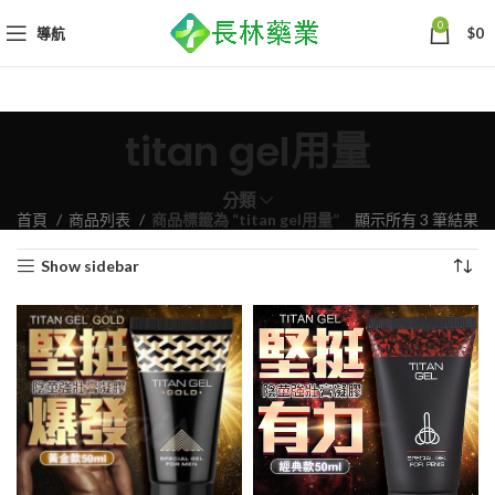
0
導航
$
0
titan gel用量
分類
依
首頁
商品列表
商品標籤為 “titan gel用量”
顯示所有 3 筆結果
熱
Show sidebar
銷
度
排
序