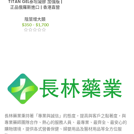
TITAN GEL泰坦凝膠 加強版 |
正品俄羅斯進口 | 香港直營
陰莖增大類
價
$
350
–
$
1,700
格
範
圍：
$350
到
$1,700
長林藥業秉持著「專業與誠信」的態度，提高與客戶之黏著度，與
專業藥師團隊合作、熱心的服務人員、 最專業、最齊全、最安心的
購物環境，提供各式營養保健、婦嬰用品及醫材用品等全方位服