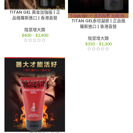
TITAN GEL 黃金加強版 | 正
品俄羅斯進口 | 香港直營
TITAN GEL泰坦凝膠 | 正品俄
羅斯進口 | 香港直營
陰莖增大類
價
$
400
–
$
2,400
陰莖增大類
格
價
$
350
–
$
1,300
範
格
圍：
範
$400
圍：
到
$350
$2,400
到
$1,300