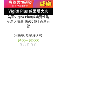
美國VigRX Plus威樂男性陰
莖增大膠囊 1瓶60顆 | 香港直
營
壯陽藥
,
陰莖增大類
價
$
400
–
$
2,000
格
範
圍：
$400
到
$2,000