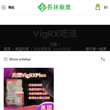
0
導航
$
0
VigRX吃法
分類
首頁
商品列表
商品標籤為 “VigRX吃法”
顯示單一結果
Show sidebar