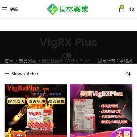
0
導航
$
0
VigRX Plus
分類
依
首頁
商品列表
商品標籤為 “VigRX Plus”
顯示所有 2 筆結果
熱
Show sidebar
銷
度
排
序