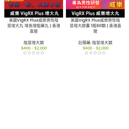
美國VigRX Plus威樂男性陰
美國VigRX Plus威樂男性陰
莖增大丸 增長增粗藥丸 | 香港
莖增大膠囊 1瓶60顆 | 香港直
直營
營
陰莖增大類
壯陽藥
,
陰莖增大類
價
價
$
400
–
$
2,000
$
400
–
$
2,000
格
格
範
範
圍：
圍：
$400
$400
到
到
$2,000
$2,000