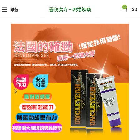
0
導航
$
0