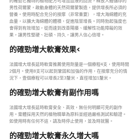
的確勁它獨特的植物配方可增加血液的回流，釋放人體儲存的
男性荷爾蒙，啟動身體的天然荷爾蒙製造，提供增長所必須的
營養。使用時配合充分的按摩（非常重要），增大海綿體的充
血量，以擴大海綿體的體積，促進陰莖增長。同時勃起強度也
會得到有效增加，從而達到改善陽痿、緩解性功能障礙的效
果，讓男性堅硬、壯碩、持久，讓男人信心倍增。
的確勁增大軟膏效果<
法國增大增長延時軟膏推薦使用劑量是一個療程4支，使用時間
2個月。使用8支可以起到鞏固和加強的作用，在按摩充分的情
況下，壹個療程可以增長2至3釐米，直徑增加1釐米。
的確勁增大軟膏有副作用嗎
法國增大增長延時軟膏安全、高效，無任何明顯可見的副作
用。膏體採用天然的植物精華為原料並經過嚴格測試和驗證。
如使用時有任何不這，請及時停止使用，並及時就醫。
的確勁增大軟膏永久增大嗎