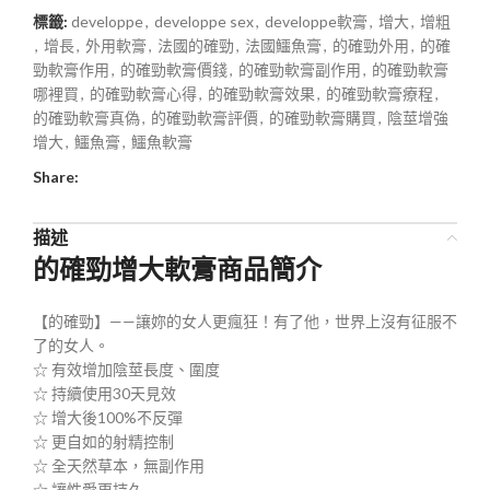
標籤:
developpe
,
developpe sex
,
developpe軟膏
,
增大
,
增粗
,
增長
,
外用軟膏
,
法國的確勁
,
法國鱷魚膏
,
的確勁外用
,
的確
勁軟膏作用
,
的確勁軟膏價錢
,
的確勁軟膏副作用
,
的確勁軟膏
哪裡買
,
的確勁軟膏心得
,
的確勁軟膏效果
,
的確勁軟膏療程
,
的確勁軟膏真偽
,
的確勁軟膏評價
,
的確勁軟膏購買
,
陰莖增強
增大
,
鱷魚膏
,
鱷魚軟膏
Share:
描述
的確勁增大軟膏商品簡介
【的確勁】——讓妳的女人更瘋狂！有了他，世界上沒有征服不
了的女人。
☆ 有效增加陰莖長度、圍度
☆ 持續使用30天見效
☆ 增大後100%不反彈
☆ 更自如的射精控制
☆ 全天然草本，無副作用
☆ 讓性愛更持久