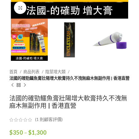
Click to enlarge
首頁
商品列表
陰莖增大類
法國的確勁鱷魚膏壯陽增大軟膏持久不洩無麻木無副作用 | 香港直營
法國的確勁鱷魚膏壯陽增大軟膏持久不洩無
麻木無副作用 | 香港直營
(
1
則顧客評價)
價
$
350
–
$
1,300
格