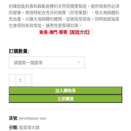
範
的確勁能刺激和啟動身體的天然荷爾蒙製造，提供增長所必須
圍：
的營養。使用時配合充分的按摩（非常重要），增大海綿體的
$350
充血量，以擴大海綿體的體積，促進陰莖增長。同時勃起強度
到
也會得到有效增加，讓男性更堅硬壯碩。
$1,300
香港-澳門-郵寄【配送方式】
訂購數量
加入購物車
立即購買
貨號:
developpe-sex
分類:
陰莖增大類