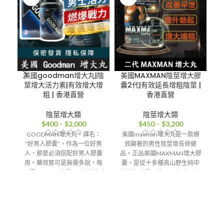
美國goodman增大丸|陰
美國MAXMAN陰莖增大膠
美
莖增大活力素|有效增大增
囊2代|有效延長增粗陰莖 |
粗 | 香港直營
香港直營
陰莖增大類
陰莖增大類
價
價
$
400
–
$
2,000
$
450
–
$
3,200
格
格
GOODMAN增大丸，譯名：
美國maxman增大丸是一款療
美
範
範
“好男人膠囊”，作為一位好男
效顯著的男性陰莖增長保健
圍：
圍：
人，那麼必須搭配好男人膠囊
品。正品美國MAXMAN增大膠
$400
$450
用。藥效那可是無需多說，每
囊，是從十多種高山野生純中
到
到
日服用一顆，持續用2罐能達到
藥植物中提取的mmc生殖器細
$2,000
$3,200
增大的效果，服用3罐以上藥效
胞活力素，僅能增加陰莖的長
更加，一個療程平均能增長3-
度和直徑，還能明顯提高性能
6CM，粗度增加大約25%-30%
力、性慾望，增強勃起，帶給
左右。同時性功能也達到長遠
男人不一樣的驚喜
穩定性的改善，美國
香港-澳門-郵寄【配送方