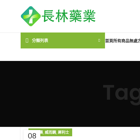
分類列表
首頁
所有商品
無處
Ta
,
,
壯陽藥
威而鋼
犀利士
08