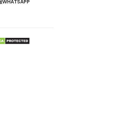
WHATSAPP