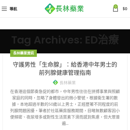
0
導航
$
0
Tag Archives: ED治療
長林藥業資訊
守護男性「生命腺」：給香港中年男士的
前列腺健康管理指南
長林藥業
在香港這個節奏急促的都市，中年男性往往在拼搏事業與照顧
家庭的同時，忽略了身體發出的微小警號。根據衞生署的數
據，本地超過半數的50歲以上男士，正經歷著不同程度的前
列腺問題困擾。筆者於社區藥房服務期間，目睹無數顧客因小
便頻密、夜尿增多或對性生活質素下滑而感到焦慮，但大眾普
遍...