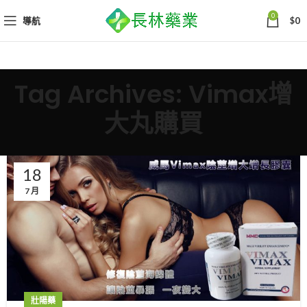
0
導航
$
0
Tag Archives: Vimax增
大丸購買
18
7 月
壯陽藥