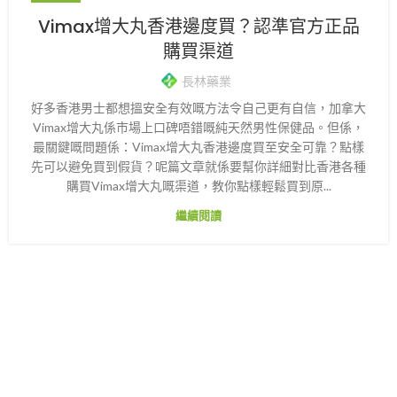
Vimax增大丸香港邊度買？認準官方正品
購買渠道
長林藥業
好多香港男士都想搵安全有效嘅方法令自己更有自信，加拿大
Vimax增大丸係市場上口碑唔錯嘅純天然男性保健品。但係，
最關鍵嘅問題係：Vimax增大丸香港邊度買至安全可靠？點樣
先可以避免買到假貨？呢篇文章就係要幫你詳細對比香港各種
購買Vimax增大丸嘅渠道，教你點樣輕鬆買到原...
繼續閱讀