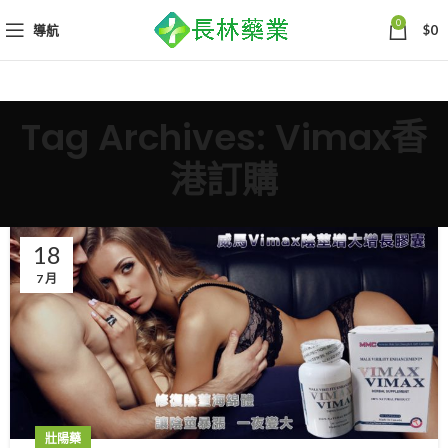
0
導航
$
0
Tag Archives: Vimax香
港訂購
18
7 月
壯陽藥