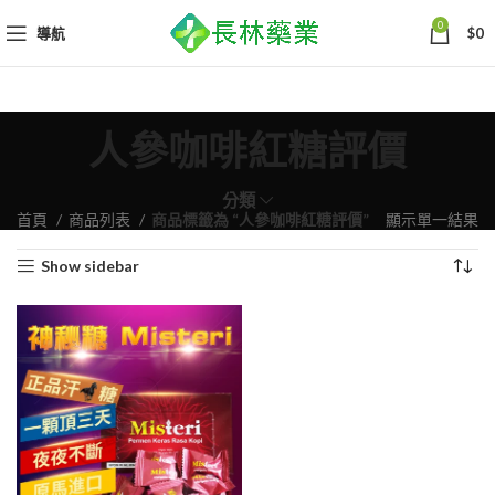
0
導航
$
0
人參咖啡紅糖評價
分類
首頁
商品列表
商品標籤為 “人參咖啡紅糖評價”
顯示單一結果
Show sidebar