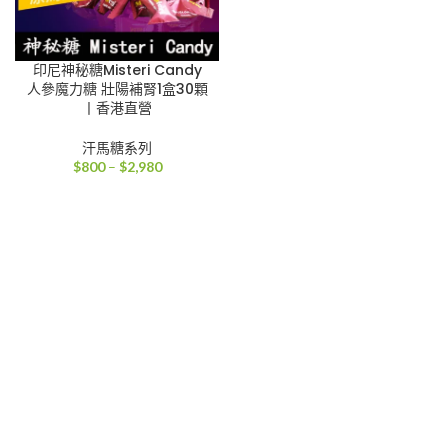
印尼神秘糖Misteri Candy
人參魔力糖 壯陽補腎1盒30顆
丨香港直營
汗馬糖系列
價
$
800
–
$
2,980
格
範
圍：
$800
到
$2,980