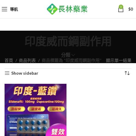
0
導航
$
0
印度威而鋼副作用
分類
首頁
商品列表
商品標籤為 “印度威而鋼副作用”
顯示單一結果
Show sidebar