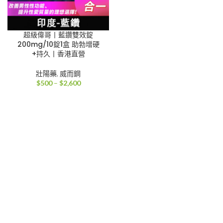
超級偉哥丨藍鑽雙效錠
200mg/10錠1盒 助勃增硬
+持久丨香港直營
壯陽藥
,
威而鋼
價
$
500
–
$
2,600
格
範
圍：
$500
到
$2,600