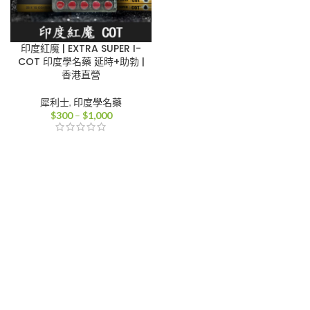
印度紅魔 | EXTRA SUPER I-
COT 印度學名藥 延時+助勃 |
香港直營
犀利士
,
印度學名藥
價
$
300
–
$
1,000
格
範
圍：
$300
到
$1,000