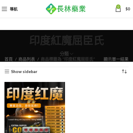
0
導航
$
0
印度紅魔屈臣氏
分類
首頁
商品列表
商品標籤為 “印度紅魔屈臣氏”
顯示單一結果
Show sidebar