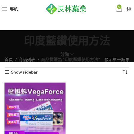
0
導航
$
0
印度藍鑽使用方法
分類
首頁
商品列表
商品標籤為 “印度藍鑽使用方法”
顯示單一結果
Show sidebar