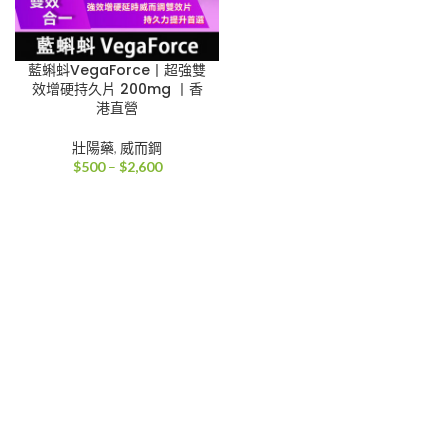
藍蝌蚪VegaForce丨超強雙
效增硬持久片 200mg 丨香
港直營
壯陽藥
,
威而鋼
價
$
500
–
$
2,600
格
範
圍：
$500
到
$2,600