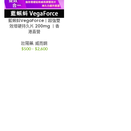
藍蝌蚪VegaForce丨超強雙
效增硬持久片 200mg 丨香
港直營
壯陽藥
,
威而鋼
價
$
500
–
$
2,600
格
範
圍：
$500
到
$2,600