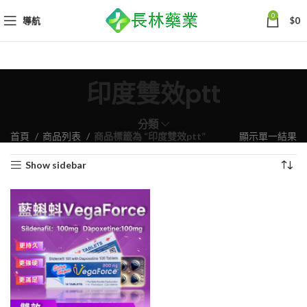
0
導航
$
0
印度雙效ptt
分類
首頁
商品列表
商品標籤為 “印度雙效ptt”
顯示單一結果
Show sidebar