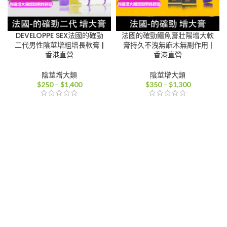
DEVELOPPE SEX法國的確勁
法國的確勁鱷魚膏壯陽增大軟
二代男性陰莖增粗增長軟膏 |
膏持久不洩無麻木無副作用 |
香港直營
香港直營
陰莖增大類
陰莖增大類
價
價
$
250
–
$
1,400
$
350
–
$
1,300
格
格
範
範
圍：
圍：
$250
$350
到
到
$1,400
$1,300