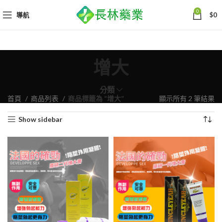
0
導航
$
0
增大
分類
依
首頁
商品列表
商品標籤為 “增大”
顯示所有 2 筆結果
熱
Show sidebar
銷
度
排
序