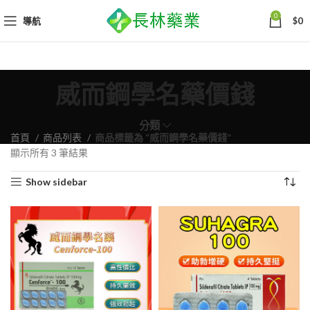
0
導航
$
0
威而鋼學名藥價錢
分類
首頁
商品列表
商品標籤為 “威而鋼學名藥價錢”
依
顯示所有 3 筆結果
熱
Show sidebar
銷
度
排
序