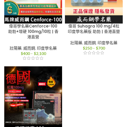
偉哥學名藥Cenforce-100
偉哥 Suhagra 100 mg/4粒
助勃+增硬 100mg/10粒 | 香
印度學名藥版 助勃 | 香港直營
港直營
壯陽藥
,
威而鋼
,
印度學名藥
價
壯陽藥
,
威而鋼
,
印度學名藥
$
250
–
$
700
價
格
$
400
–
$
2,100
格
範
範
圍：
圍：
$250
$400
到
到
$700
$2,100