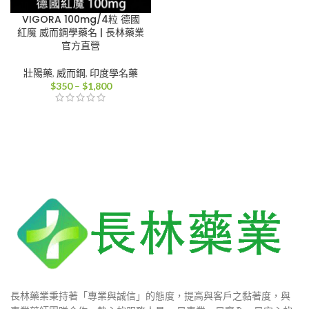
VIGORA 100mg/4粒 德國
紅魔 威而鋼學藥名 | 長林藥業
官方直營
壯陽藥
,
威而鋼
,
印度學名藥
價
$
350
–
$
1,800
格
範
圍：
$350
到
$1,800
長林藥業秉持著「專業與誠信」的態度，提高與客戶之黏著度，與