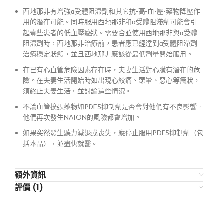
西地那非有增強α受體阻滯劑和其它抗-高-血-壓-藥物降壓作
用的潛在可能。同時服用西地那非和α受體阻滯劑可能會引
起壹些患者的低血壓癥狀。需要合並使用西地那非與α受體
阻滯劑時，西地那非治療前，患者應已經達到α受體阻滯劑
治療穩定狀態，並且西地那非應該從最低劑量開始服用。
在已有心血管危險因素存在時，夫妻生活對心臟有潛在的危
險。在夫妻生活開始時如出現心絞痛、頭暈、惡心等癥狀，
須終止夫妻生活，並討論這些情況。
不論血管擴張藥物如PDE5抑制劑是否會對他們有不良影響，
他們再次發生NAION的風險都會增加。
如果突然發生聽力減退或喪失，應停止服用PDE5抑制劑（包
括本品），並盡快就醫。
額外資訊
評價 (1)