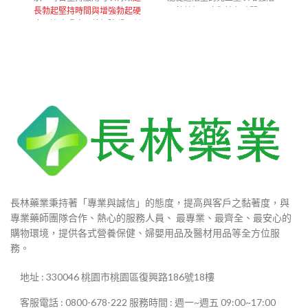
$600
到
長勃起堅持時間與增強勃起硬
莖勃起硬度與持久時間。
到
$1,750
度
，治療陽痿，勃起障礙，劑
香港-澳門-郵寄【配送方
式】
$2,800
量小無副作用。
香港-澳門-郵寄【配送方
式】
長林藥業秉持著「專業與誠信」的態度，提高與客戶之黏著度，與
專業藥師團隊合作、熱心的服務人員、 最專業、最齊全、最安心的
購物環境，提供各式營養保健、婦嬰用品及醫材用品等全方位服
務。
地址 : 330046 桃園市桃園區復興路186號18樓
客服電話 : 0800-678-222 服務時間 : 週一~週五 09:00~17:00