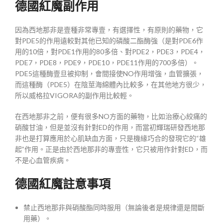
德國紅魔副作用
因為西地那非是壹種非常專壹，有選擇性，有原則的藥物，它
對PDE5的作用遠較對其他已知的磷酸二酯酶強（是對PDE6作
用的10倍，對PDE1作用的80多倍、對PDE2，PDE3，PDE4，
PDE7，PDE8，PDE9，PDE10，PDE11作用的700多倍）。
PDE5這種酶壹旦被抑制，會間接使NO作用增強，血管擴張，
而這種酶（PDE5）在陰莖海綿體內比較多，在其他地方很少，
所以威格拉VIGORA的副作用比較輕。
在西地那非之前，便有很多NO方面的藥物，比如治療心絞痛的
硝酸甘油，但是並沒有針對ED的作用，而當初輝瑞研發西地那
非也是打算應用於心肌缺血方面，只是機緣巧合的發現它的“雄
起”作用。正是由於西地那非的專壹性，它只被用作針對ED，而
不是心血管疾病。
德國紅魔註意事項
禁止西地那非與硝酸酯同時服用（無論後者是規律還是間斷
用藥）。