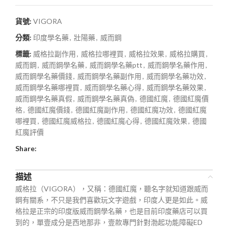
貨號:
VIGORA
分類:
印度學名藥
,
壯陽藥
,
威而鋼
標籤:
威格拉副作用
,
威格拉哪裡買
,
威格拉效果
,
威格拉購買
,
威而鋼
,
威而鋼學名藥
,
威而鋼學名藥ptt
,
威而鋼學名藥作用
,
威而鋼學名藥價錢
,
威而鋼學名藥副作用
,
威而鋼學名藥功效
,
威而鋼學名藥哪裡買
,
威而鋼學名藥心得
,
威而鋼學名藥效果
,
威而鋼學名藥真假
,
威而鋼學名藥真偽
,
德國紅魔
,
德國紅魔價
格
,
德國紅魔價錢
,
德國紅魔副作用
,
德國紅魔功效
,
德國紅魔
哪裡買
,
德國紅魔威格拉
,
德國紅魔心得
,
德國紅魔效果
,
德國
紅魔評價
Share:
描述
威格拉（VIGORA），又稱：德國紅魔，聽名字就知道跟威而
鋼有關系，不只是我們喜歡玩文字遊戲，印度人更是如此。威
格拉是正宗的印度版威而鋼學名藥，也是目前印度藥店可以買
到的，單壹成分是西地那非，壹款專門針對渤起功能障礙ED