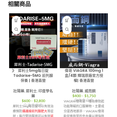
相關商品
犀利士5mg每日錠
偉哥 VIAGRA 100mg 1
Tadarise-5MG 前列腺
盒/4顆 輝瑞原廠官方授
保養 | 香港直營
權| 香港直營
壯陽藥
,
犀利士
,
印度學名
壯陽藥
,
威而鋼
價
藥
$
400
–
$
1,750
價
格
$
600
–
$
2,800
VIAGRA/偉哥是一種治療勃起
格
範
犀利士5mg每日錠可以有效治
功能障礙的口服藥物。主要成
超
範
圍：
療預防
攝護線前列腺肥大
等症
分是西地那非，VIAGRA/偉哥
圍：
$400
狀，每日堅持服用可以有效
延
能促進陰莖的充血量以增強陰
1