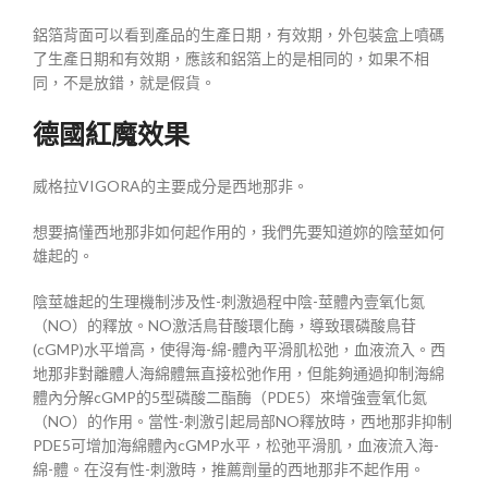
鋁箔背面可以看到產品的生產日期，有效期，外包裝盒上噴碼
了生產日期和有效期，應該和鋁箔上的是相同的，如果不相
同，不是放錯，就是假貨。
德國紅魔效果
威格拉VIGORA的主要成分是西地那非。
想要搞懂西地那非如何起作用的，我們先要知道妳的陰莖如何
雄起的。
陰莖雄起的生理機制涉及性-刺激過程中陰-莖體內壹氧化氮
（NO）的釋放。NO激活鳥苷酸環化酶，導致環磷酸鳥苷
(cGMP)水平增高，使得海-綿-體內平滑肌松弛，血液流入。西
地那非對離體人海綿體無直接松弛作用，但能夠通過抑制海綿
體內分解cGMP的5型磷酸二酯酶（PDE5）來增強壹氧化氮
（NO）的作用。當性-刺激引起局部NO釋放時，西地那非抑制
PDE5可增加海綿體內cGMP水平，松弛平滑肌，血液流入海-
綿-體。在沒有性-刺激時，推薦劑量的西地那非不起作用。