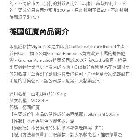
的。不同於市面上流行的雙效片比如卡瑪格，超級犀利士，它
的主要成分只有西地那非100mg，只能針對不舉ED，不能針對
時間短早泄PE。
德國紅魔商品簡介
印度威格拉Vigora100是由印度Cadila healthcare limited生產，
並由Cadila旗下公司GremanRemedies負責歐洲市場的銷售經
營。GremanRemedies這家公司於2000年被Cadila收購，這是
印度藥物行業歷史上最大的收購。Cadila非專利產品在歐洲很高
的知名度，並得到了歐洲消費者的認可。Cadila是壹家總部設在
印度的制藥公司，該公司是印度第四大制藥公司。
通用名稱：西地那非片100mg
英文名稱：VIGORA
俗稱：德國紅魔
【主要成份】本品的活性成分為西地那非Sildenafil 100mg
【性狀】本品為紅色固體包衣片劑
【適應癥】本品適用於男同胞不舉勃起障礙（ED）
【服用方法和劑量】口服藥物，對大多數患者，推薦劑量為