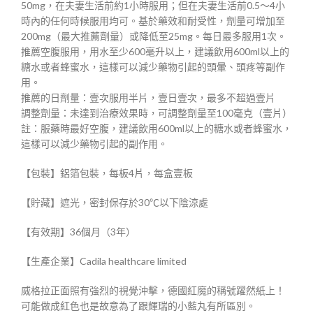
50mg，在夫妻生活前約1小時服用；但在夫妻生活前0.5～4小
時內的任何時候服用均可。基於藥效和耐受性，劑量可增加至
200mg（最大推薦劑量）或降低至25mg。每日最多服用1次。
推薦空腹服用，用水至少600毫升以上，建議飲用600ml以上的
糖水或者蜂蜜水，這樣可以減少藥物引起的頭暈、頭疼等副作
用。
推薦的日劑量：壹次服用半片，壹日壹次，最多不超過壹片
調整劑量：未達到治療效果時，可調整劑量至100毫克（壹片）
註：服藥時最好空腹，建議飲用600ml以上的糖水或者蜂蜜水，
這樣可以減少藥物引起的副作用。
【包裝】鋁箔包裝，每板4片，每盒壹板
【貯藏】遮光，密封保存於30℃以下陰涼處
【有效期】36個月（3年）
【生產企業】Cadila healthcare limited
威格拉正面照有強烈的視覺沖擊，德國紅魔的稱號躍然紙上！
可能做成紅色也是故意為了跟輝瑞的小藍丸有所區別。