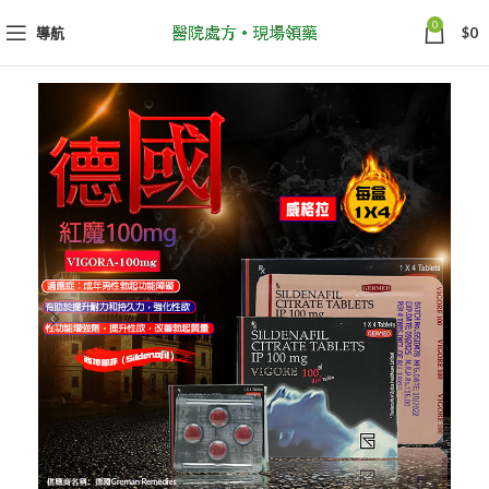
0
導航
$
0