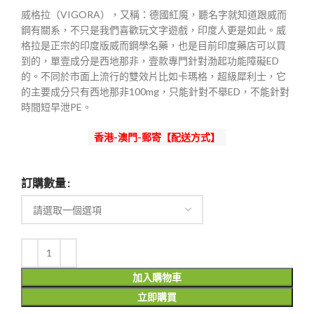
範
威格拉（VIGORA），又稱：德國紅魔，聽名字就知道跟威而
圍：
鋼有關系，不只是我們喜歡玩文字遊戲，印度人更是如此。威
$350
格拉是正宗的印度版威而鋼學名藥，也是目前印度藥店可以買
到
到的，單壹成分是西地那非，壹款專門針對渤起功能障礙ED
$1,800
的。不同於市面上流行的雙效片比如卡瑪格，超級犀利士，它
的主要成分只有西地那非100mg，只能針對不舉ED，不能針對
時間短早泄PE。
香港-澳門-郵寄【配送方式】
訂購數量
加入購物車
立即購買