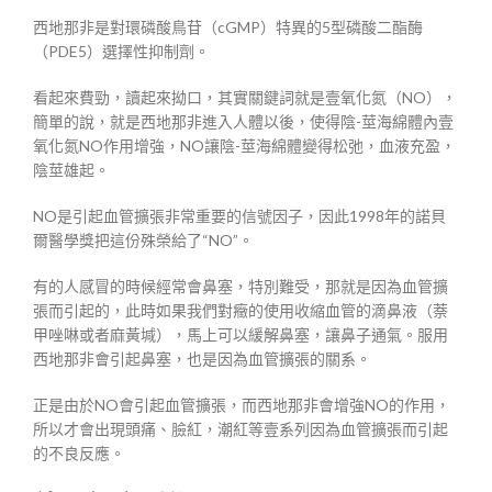
西地那非是對環磷酸鳥苷（cGMP）特異的5型磷酸二酯酶
（PDE5）選擇性抑制劑。
看起來費勁，讀起來拗口，其實關鍵詞就是壹氧化氮（NO），
簡單的說，就是西地那非進入人體以後，使得陰-莖海綿體內壹
氧化氮NO作用增強，NO讓陰-莖海綿體變得松弛，血液充盈，
陰莖雄起。
NO是引起血管擴張非常重要的信號因子，因此1998年的諾貝
爾醫學獎把這份殊榮給了“NO”。
有的人感冒的時候經常會鼻塞，特別難受，那就是因為血管擴
張而引起的，此時如果我們對癥的使用收縮血管的滴鼻液（萘
甲唑啉或者麻黃堿），馬上可以緩解鼻塞，讓鼻子通氣。服用
西地那非會引起鼻塞，也是因為血管擴張的關系。
正是由於NO會引起血管擴張，而西地那非會增強NO的作用，
所以才會出現頭痛、臉紅，潮紅等壹系列因為血管擴張而引起
的不良反應。