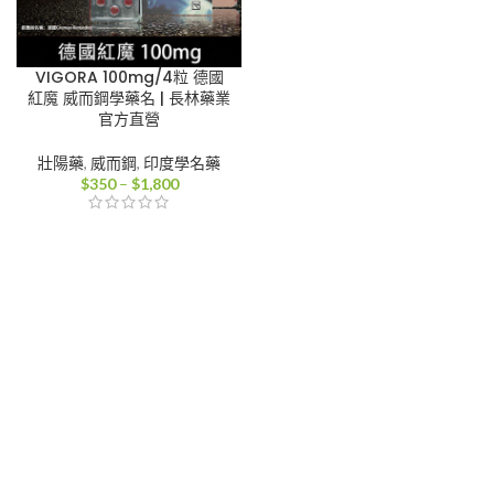
VIGORA 100mg/4粒 德國
紅魔 威而鋼學藥名 | 長林藥業
官方直營
壯陽藥
,
威而鋼
,
印度學名藥
價
$
350
–
$
1,800
格
範
圍：
$350
到
$1,800