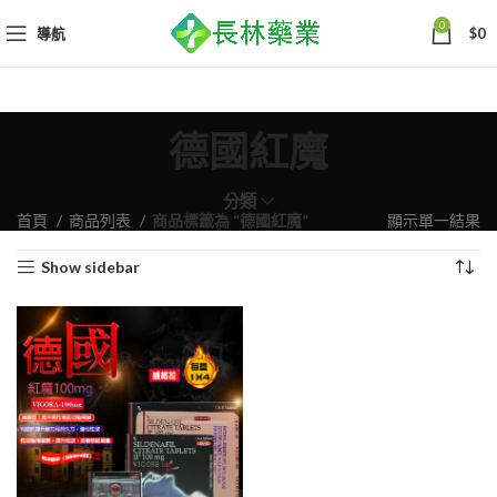
0
導航
$
0
德國紅魔
分類
首頁
商品列表
商品標籤為 “德國紅魔”
顯示單一結果
Show sidebar